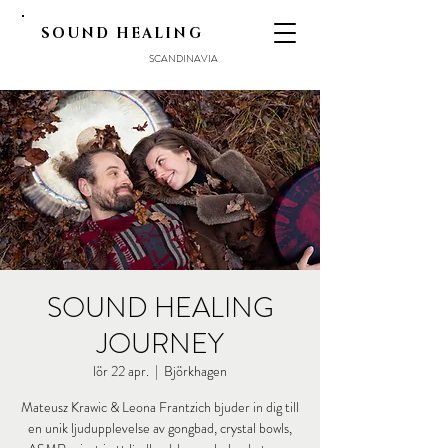
SOUND HEALING
SCANDINAVIA
SOUND HEALING
JOURNEY
lör 22 apr.
  |  
Björkhagen
Mateusz Krawic & Leona Frantzich bjuder in dig till
en unik ljudupplevelse av gongbad, crystal bowls,