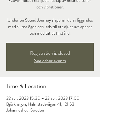
ASMR mixat i ett ljudlandskap av helande toner
och vibrationer.
Under en Sound Journey slappnar du av liggandes
med slutna ögon och leds till ett djupt avslappnat
och meditativt tillstånd.
Registration is closed
See other events
Time & Location
22 apr. 2023 15:30 – 23 apr. 2023 17:00
Björkhagen, Halmstadsvägen 41, 121 53
Johanneshov, Sweden